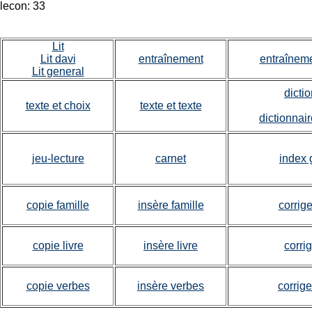
lecon: 33
Lit
Lit davi
entraînement
entraîneme
Lit general
dicti
texte et choix
texte et texte
dictionnair
jeu-lecture
carnet
index 
copie famille
insère famille
corrige
copie livre
insère livre
corrig
copie verbes
insère verbes
corrig